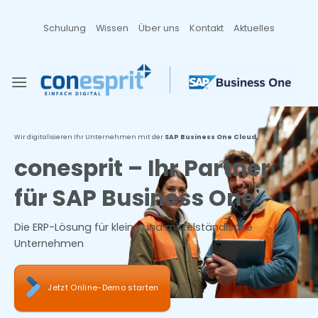
Zum
Inhalt
Schulung
Wissen
Über uns
Kontakt
Aktuelles
springen
Wir digitalisieren Ihr Unternehmen mit der
SAP Business One Cloud.
conesprit – Ihr Partner
für SAP Business One
Die ERP-Lösung für kleine und mittelständische
Unternehmen
Jetzt Online-Demo starten