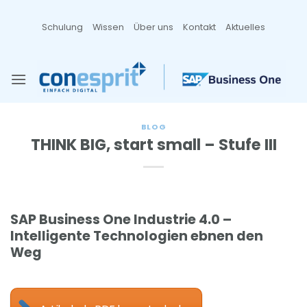
Zum
Inhalt
Schulung
Wissen
Über uns
Kontakt
Aktuelles
springen
BLOG
THINK BIG, start small – Stufe III
SAP Business One Industrie 4.0 –
Intelligente Technologien ebnen den
Weg