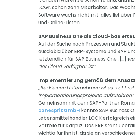
LCGK schon zehn Mitarbeiter. Das Wachs
Software wuchs nicht mit, alles lief über 
und Online-Listen.
SAP Business One als Cloud-basierte
Auf der Suche nach Prozessen und Strukt
ausgiebig über ERP-Systeme und SAP und
letztendlich für SAP Business One „[…]
wei
der Cloud verfügbar ist
.“
Implementierung gemäß dem Ansatz: 
„
Bei kleinen Unternehmen ist es nicht ra
Implementierungsprojekte aufzufahren
.“
Gemeinsam mit dem SAP-Partner Roman
conesprit GmbH
konnte SAP Business On
Lebensmittelhändler LCGK erfolgreich ei
Vorteile für Karpuz: Das ERP steht überal
wichtig für ihn ist, da sie an verschieden