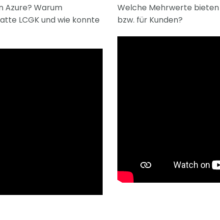
n Azure? Warum
Welche Mehrwerte bieten 
atte LCGK und wie konnte
bzw. für Kunden?