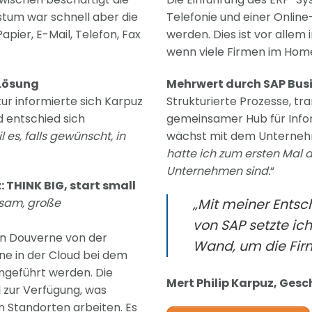
tum war schnell aber die
Telefonie und einer Onli
Papier, E-Mail, Telefon, Fax
werden. Dies ist vor allem 
wenn viele Firmen im Home
 Lösung
Mehrwert durch SAP Busi
ur informierte sich Karpuz
Strukturierte Prozesse, tr
 entschied sich
gemeinsamer Hub für Infor
l es, falls gewünscht, in
wächst mit dem Unterneh
hatte ich zum ersten Mal d
Unternehmen sind.
“
THINK BIG, start small
tsam, große
„Mit meiner Ents
von SAP setzte ich
 Douverne von der
Wand, um die Firm
e in der Cloud bei dem
ngeführt werden. Die
Mert Philip Karpuz, Ges
l zur Verfügung, was
en Standorten arbeiten. Es