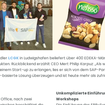
ndler
LCGK
in Ludwigshafen beliefert über 400 EDEKA-Mär
ten. Rückblickend erzählt CEO Mert Philip Karpuz: „Als 
seinem Start-up zu erlangen, lies er sich von dem SAP-Pa
basierte Lösung überzeugen und ist heute mehr als zufr
Unkomplizierte Einführu
Office, nach zwei
Workshops
zwischen beschäftigt die
Die Einführung des ERP-Sy