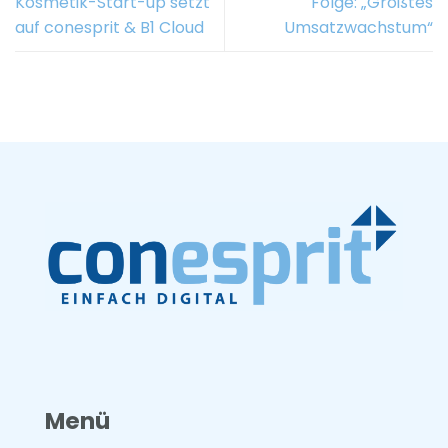
Kosmetik-Start-up setzt
Folge: „Größtes
auf conesprit & B1 Cloud
Umsatzwachstum“
Menü