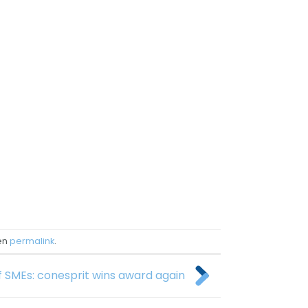
den
permalink
.
of SMEs: conesprit wins award again