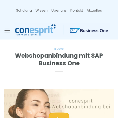
Zum
Inhalt
Schulung
Wissen
Über uns
Kontakt
Aktuelles
springen
BLOG
Webshopanbindung mit SAP
Business One