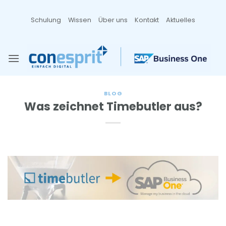
Zum
Inhalt
Schulung
Wissen
Über uns
Kontakt
Aktuelles
springen
BLOG
Was zeichnet Timebutler aus?