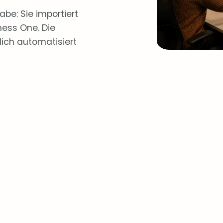
be: Sie importiert
ness One. Die
lich automatisiert