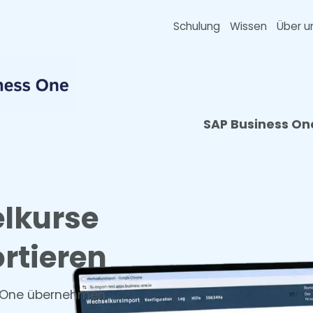
Schulung
Wissen
Über u
SAP Business On
elkurse
rtieren
ss One übernehmen